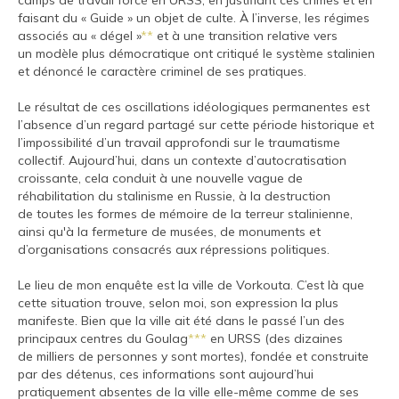
camps de travail forcé en URSS, en justifiant ces crimes et en
faisant du « Guide » un objet de culte. À l’inverse, les régimes
associés au « dégel »
**
et à une transition relative vers
un modèle plus démocratique ont critiqué le système stalinien
et dénoncé le caractère criminel de ses pratiques.
Le résultat de ces oscillations idéologiques permanentes est
l’absence d’un regard partagé sur cette période historique et
l’impossibilité d’un travail approfondi sur le traumatisme
collectif. Aujourd’hui, dans un contexte d’autocratisation
croissante, cela conduit à une nouvelle vague de
réhabilitation du stalinisme en Russie, à la destruction
de toutes les formes de mémoire de la terreur stalinienne,
ainsi qu'à la fermeture de musées, de monuments et
d’organisations consacrés aux répressions politiques.
Le lieu de mon enquête est la ville de Vorkouta. C’est là que
cette situation trouve, selon moi, son expression la plus
manifeste. Bien que la ville ait été dans le passé l’un des
principaux centres du Goulag
***
en URSS (des dizaines
de milliers de personnes y sont mortes), fondée et construite
par des détenus, ces informations sont aujourd’hui
pratiquement absentes de la ville elle-même comme de ses